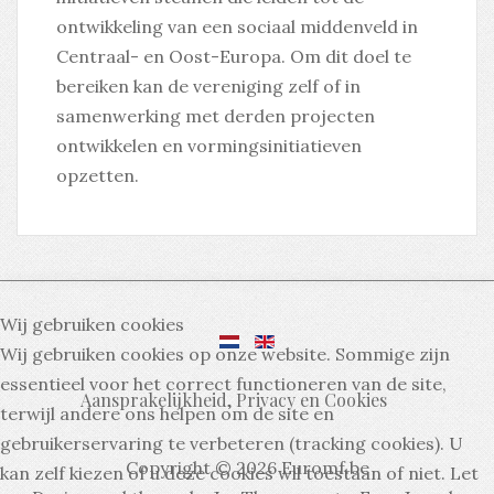
ontwikkeling van een sociaal middenveld in
Centraal- en Oost-Europa. Om dit doel te
bereiken kan de vereniging zelf of in
samenwerking met derden projecten
ontwikkelen en vormingsinitiatieven
opzetten.
Wij gebruiken cookies
Wij gebruiken cookies op onze website. Sommige zijn
essentieel voor het correct functioneren van de site,
Aansprakelijkheid, Privacy en Cookies
terwijl andere ons helpen om de site en
gebruikerservaring te verbeteren (tracking cookies). U
Copyright © 2026 Euromf.be
kan zelf kiezen of u deze cookies wil toestaan of niet. Let